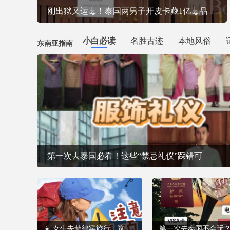
刚出狱又运毒！泰国两男子开皮卡藏1亿毒品
小白必读
名胜古迹
本地风俗
东南亚指南
第一次去泰国必看！这些“禁忌礼仪”踩错可
👧 女生去菲律宾旅行，这些安全提醒一定要