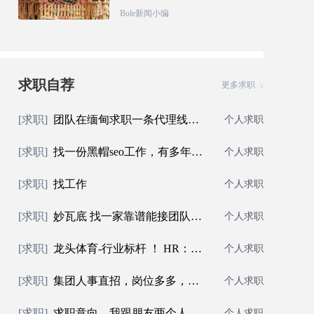
Bole新闻小编
求职自荐
更多求职
[求职]
团队在缅甸求职一条代理线，人员年纪平均二
个人求职
[求职]
找一份黑帽seo工作，有多年管理经验
个人求职
[求职]
找工作
个人求职
[求职]
妙瓦底 找一家靠谱能接团队赔付的公司
个人求职
[求职]
龙头体育-行业标杆 ！ HR：@mafox8 泰/柬/
个人求职
[求职]
集团人事直招，岗位多多，咨询 / 招猎头合
个人求职
[求职]
求职意向，我跟朋友两个人在其他公司出来的
个人求职