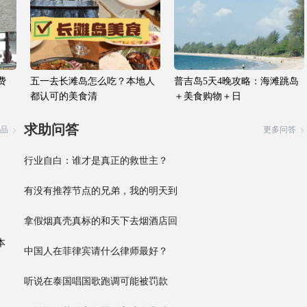
费
五一去长滩岛怎么吃？本地人
普吉岛5天4晚攻略：海滩跳岛
都认可的美食清
＋美食购物＋日
求助问答
品
更多问答
行业自白：谁才是真正的救世主？
有没有推荐节点的兄弟，我的明天到
期就登不上了
拿假烟真壳真标的和天下去烟酒店回
收有没有搞头？
本
中国人在菲律宾请什么律师最好？
听说在泰国唱国歌跑调可能被罚款
2000美元并监禁2年？