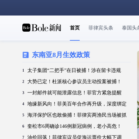
首页
菲律宾头条
泰国头
东南亚8月生效政策
太子集团“二把手”在日被捕！涉在留卡违规
1
大势已定！杜派核心参议员主动投案被捕！
2
一封邮件就可能泄露信息！菲官方紧急提醒
3
地缘新风向！菲美百年合作再升级，深度绑定
4
海洋保护区也敢偷捕！菲律宾两渔民当场被抓
5
奎松市6周确诊146例新冠病例，老小高危！
6
油价回落！菲律宾议员促海运票价大幅下调
7