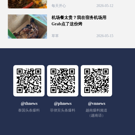
每天开心
2026-05-12
机场餐太贵？我在宿务机场用
Grab点了这份烤
草草
2026-05-15
@thnews
@phnews
@vnnews
泰国头条爆料
菲律宾头条爆料
越南爆料频道
（越南语）