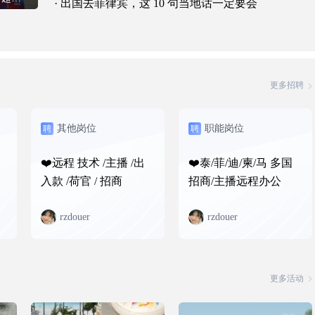
· 出国去菲律宾，这 10 句当地话一定要会
更多招聘
其他岗位
职能岗位
聘
聘
❤️远程 技术 /主播 /出
❤️泰/菲/迪/柬/马 多国
入款 /荷官 / 招商
招商/主播远程办公
rzdouer
rzdouer
更多活动