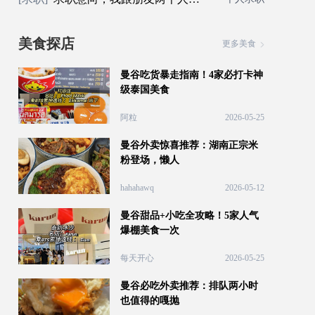
美食探店
更多美食
曼谷吃货暴走指南！4家必打卡神
级泰国美食
阿粒
2026-05-25
曼谷外卖惊喜推荐：湖南正宗米
粉登场，懒人
hahahawq
2026-05-12
曼谷甜品+小吃全攻略！5家人气
爆棚美食一次
每天开心
2026-05-25
曼谷必吃外卖推荐：排队两小时
也值得的嘎抛