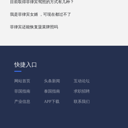
目前取得菲律宾驾照的方式有几种？
我是菲律宾女婿 ，可现在都过不了
海关！怎么办？
菲律宾还能恢复菠菜牌照吗
快捷入口
网站首页
头条新闻
互动论坛
菲国指南
泰国指南
求职招聘
产业信息
APP下载
联系我们