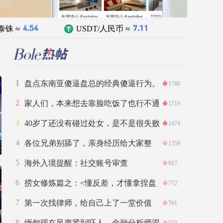
泰铢 ≈
USDT/人民币 ≈
4.54
7.11
1
盘点东南亚傻逼盘总的经典傻逼行为。
1760
2
家人们，本来想去靠脸吃饭了也行不通
1719
啊
3
40岁了还没有碰过处女，是不是很失败
1474
啊？？
4
各位兄弟别舔了，亲身经历给大家整
1359
理：在柬
5
海外入境提醒：社交账号审查
917
6
捞女修炼篇之：<懂反差，才懂拿捏盘
772
总>
7
第一次找律师，给自己上了一堂价值
761
6200元的
8
缅甸现在风声紧到吓人，金融分析师混