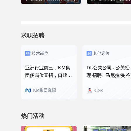
求职招聘
技术岗位
其他岗位
聘
聘
亚洲行业前三，KM集
DL公关公司 - 公关经
团多岗位直招，口碑优
理 招聘 - 马尼拉/曼谷
秀
KM集团直招
dlprc
热门活动