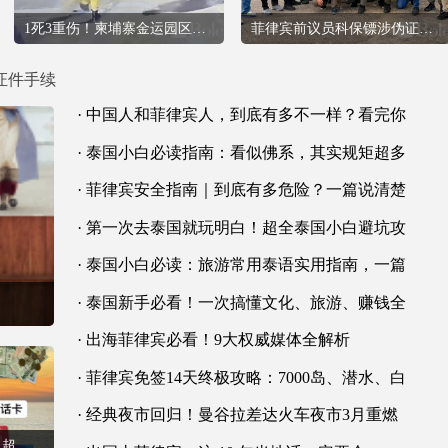
1死3重伤！柬埔寨金运园区多人暴力案迎来判
菲律宾前议员科保镖涉伪证案，10人被捕押送
证件手续
· 中国人和菲律宾人，到底有多不一样？看完你
· 泰国小白必读指南：看似佛系，其实规矩超多
· 菲律宾安全指南｜到底有多危险？一篇说清楚
· 第一次去泰国就玩明白！超全泰国小白避坑攻
· 泰国小白必读：旅游常用泰语实用指南，一篇
· 泰国新手必看！一次搞懂文化、旅游、赚钱全
· 出海菲律宾必看！9大权威媒体全解析
· 菲律宾免签14天终极攻略：7000岛、潜水、白
· 经典夜市回归！曼谷拉差达火车夜市3月重燃
第一次去泰国不会玩？超详细“零基础保姆级