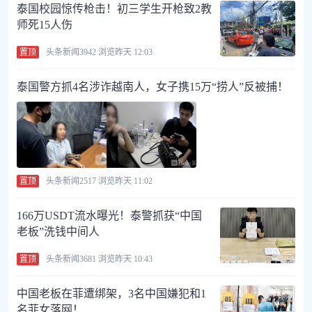
泰国校园惊传枪击！初三学生开枪致2教
师死15人伤
置顶
头条新闻
3942 浏览
昨天 12:03
泰国警方抓4名涉诈越南人，女子携15万“捞人”反被捕！
置顶
头条新闻
2517 浏览
昨天 11:02
166万USDT流水曝光！泰警抓获“中国
老板”洗钱中间人
置顶
头条新闻
3681 浏览
昨天 10:43
中国老板在菲遭绑架，3名中国嫌犯和1
名菲女落网！