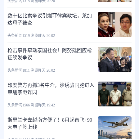
头条新闻
1315 浏览
昨天 20:20
数十亿比索争议引爆菲律宾政坛，莱加
达母子被查
头条新闻
1519 浏览
昨天 20:02
枪击事件牵动泰国社会！阿努廷回应枪
证续发争议
头条新闻
1811 浏览
昨天 20:02
印度警方再抓3名中介，涉诱骗同胞进入
柬埔寨电诈园
头条新闻
1566 浏览
昨天 19:42
斯里兰卡去越南方便了！8月起直飞+90
天电子签上线