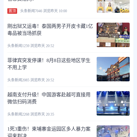
置顶
头条新闻
7046 浏览
昨天 10:00
刚出狱又运毒！泰国两男子开皮卡藏1亿
毒品被当场抓获
头条新闻
1259 浏览
昨天 20:52
菲律宾突发停课！8月8日这些地区学生
不用上学
头条新闻
2085 浏览
昨天 20:52
越南支付升级！中国游客赴越可直接用
微信扫码消费
头条新闻
2268 浏览
昨天 20:35
1死3重伤！柬埔寨金运园区多人暴力案
迎来判决