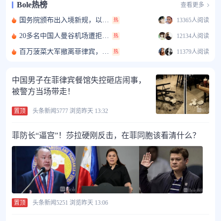
Bole热榜
查看更多
国务院颁布出入境新规，以后出国更难了！
13365人阅读
热
20多名中国人曼谷机场遭拒登机！安保歧视举动惹众怒
12134人阅读
热
百万菠菜大军撤离菲律宾，大批中国超市迎倒闭潮！
11379人阅读
热
中国男子在菲律宾餐馆失控砸店闹事，
被警方当场带走！
置顶
头条新闻
5777 浏览
昨天 13:32
菲防长“逼宫”！莎拉硬刚反击，在菲同胞该看清什么？
置顶
头条新闻
5251 浏览
昨天 13:06