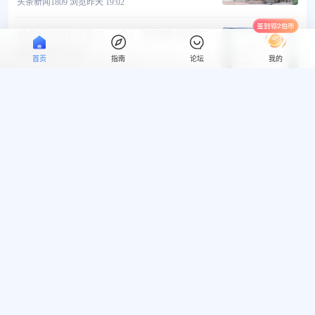
头条新闻
1809 浏览
昨天 19:02
枪手弹药耗尽救了一命！泰国教师回忆
校园枪击惊魂
首页
指南
论坛
我的
头条新闻
1857 浏览
昨天 17:44
外国游客遭出租车索价2000比索，司机
被菲陆运署查扣车辆
头条新闻
2733 浏览
昨天 17:44
风速42米每秒！第13号台风“海豚”直逼
中国东部沿海
头条新闻
1905 浏览
昨天 17:27
三名保镖突然翻供！监察专员指控小马
表弟幕后施压