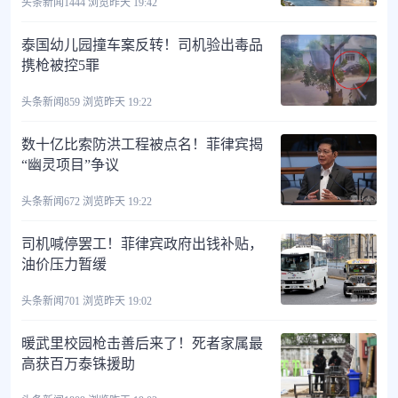
头条新闻
1444 浏览
昨天 19:42
泰国幼儿园撞车案反转！司机验出毒品
携枪被控5罪
头条新闻
859 浏览
昨天 19:22
数十亿比索防洪工程被点名！菲律宾揭
“幽灵项目”争议
头条新闻
672 浏览
昨天 19:22
司机喊停罢工！菲律宾政府出钱补贴，
油价压力暂缓
头条新闻
701 浏览
昨天 19:02
暖武里校园枪击善后来了！死者家属最
高获百万泰铢援助