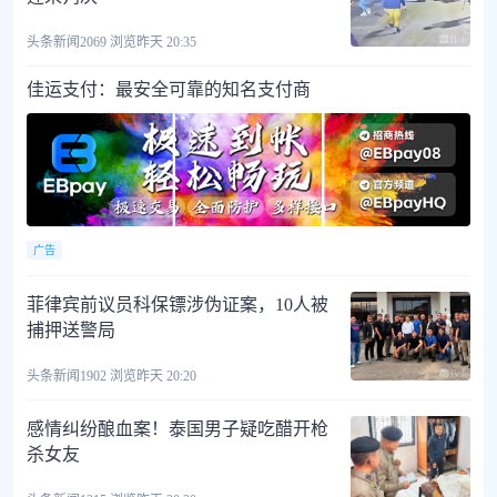
头条新闻
2069 浏览
昨天 20:35
佳运支付：最安全可靠的知名支付商
广告
菲律宾前议员科保镖涉伪证案，10人被
捕押送警局
头条新闻
1902 浏览
昨天 20:20
感情纠纷酿血案！泰国男子疑吃醋开枪
杀女友