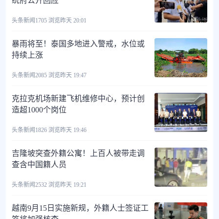
统府公开回应
头条新闻
1705 浏览
昨天 20:01
暴雨将至！泰国多地进入警戒，水位或
持续上涨
头条新闻
2085 浏览
昨天 19:47
克拉克机场新建飞机维修中心，预计创
造超1000个岗位
头条新闻
1826 浏览
昨天 19:46
吉隆坡突查外籍公寓！上百人被带走调
查含中国籍人员
头条新闻
2532 浏览
昨天 19:21
越南9月15日实施新规，外籍人士签证工