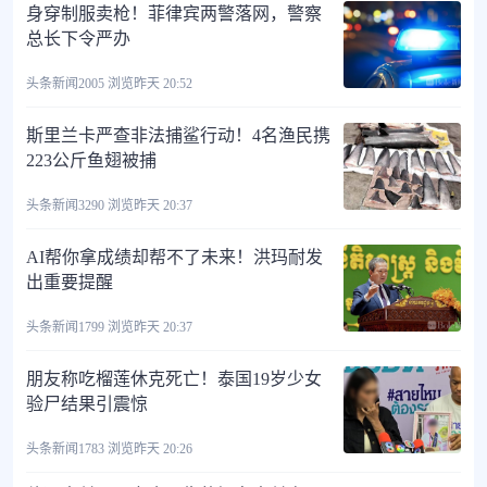
身穿制服卖枪！菲律宾两警落网，警察
总长下令严办
头条新闻
2005 浏览
昨天 20:52
斯里兰卡严查非法捕鲨行动！4名渔民携
223公斤鱼翅被捕
头条新闻
3290 浏览
昨天 20:37
AI帮你拿成绩却帮不了未来！洪玛耐发
出重要提醒
头条新闻
1799 浏览
昨天 20:37
朋友称吃榴莲休克死亡！泰国19岁少女
验尸结果引震惊
头条新闻
1783 浏览
昨天 20:26