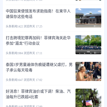
中国驻柬使馆发布求助指南！在柬华人
请保存这些电话
头条新闻
1422 浏览
昨天 17:25
打击跨境犯罪再加码！菲律宾海关赴华
参加“湄龙”行动会议
头条新闻
1984 浏览
昨天 17:11
泰国3岁男童遍体伤痕疑遭继父虐打，男
子承认每天吸毒
头条新闻
1647 浏览
昨天 17:02
好消息！菲律宾油价或下调！柴油、汽
油每升已跌超4比索
头条新闻
1448 浏览
昨天 17:00