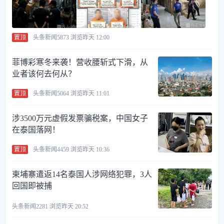
置顶
头条新闻
5873 浏览
昨天 12:00
菲博彩寒冬来袭！营收腰斩式下滑，从
业者该何去何从？
置顶
头条新闻
5064 浏览
昨天 11:01
涉3500万元虚假发票骗税案，中国女子
在泰国落网！
置顶
头条新闻
4459 浏览
昨天 10:36
柬埔寨遣返14名泰国人涉网络犯罪，3人
回国即被捕
头条新闻
2281 浏览
昨天 20:52