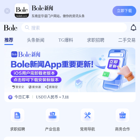
立即下载
东南亚华语门户网站，做你的资讯头条
推荐
头条新闻
TG爆料
求职招聘
二手交易
人民币/菲律宾比索 ≈
8.28
人民币/泰铢 ≈
4.54
今日汇率
USDT/人民币 ≈
7.11
人民币/菲律宾比索 ≈
8.28
人民币/泰铢 ≈
4.54
USDT/人民币 ≈
7.11
人民币/菲律宾比索 ≈
8.28
人民币/泰铢 ≈
4.54
求职招聘
产业信息
常用导航
商务合作
USDT/人民币 ≈
7.11
人民币/菲律宾比索 ≈
8.28