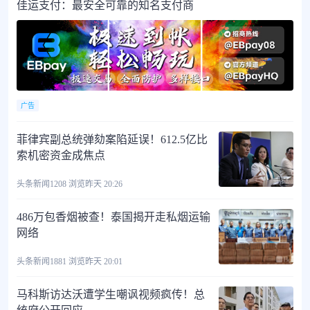
佳运支付：最安全可靠的知名支付商
广告
菲律宾副总统弹劾案陷延误！612.5亿比
索机密资金成焦点
头条新闻
1208 浏览
昨天 20:26
486万包香烟被查！泰国揭开走私烟运输
网络
头条新闻
1881 浏览
昨天 20:01
马科斯访达沃遭学生嘲讽视频疯传！总