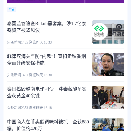
广告
泰国监管追查Bitkub黑客案，涉1.7亿泰
铢资产被盗风波
头条新闻
1435 浏览
昨天 16:33
菲律宾海关严防“内鬼”！查扣走私香烟
全面升级安保措施
头条新闻
1481 浏览
昨天 16:30
泰国捣毁越南电诈团伙！涉毒藏酸角案
查获黄金40余铢
头条新闻
2353 浏览
昨天 16:18
中国商人在菲卖假调味料被抓！查获880
箱，价值约420万