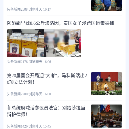
头条新闻
2508 浏览
昨天 16:17
防晒霜里藏8.6公斤海洛因，泰国女子涉跨国运毒被捕
头条新闻
2176 浏览
昨天 16:06
第20届国会开局迎“大考”，马科斯端出2
0项立法计划！
头条新闻
2200 浏览
昨天 16:00
菲总统府喊话参议员法官：别给莎拉当
辩护律师！
头条新闻
1426 浏览
昨天 15:45