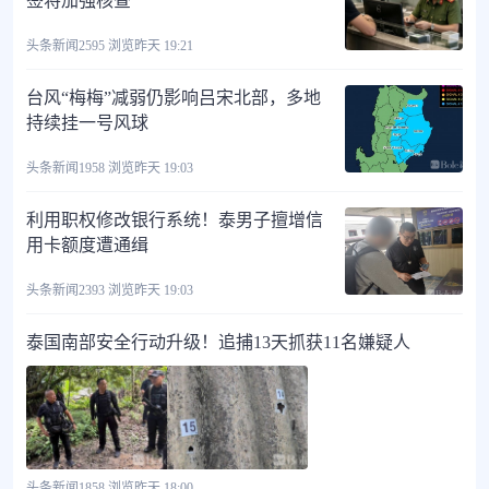
签将加强核查
头条新闻
2595 浏览
昨天 19:21
台风“梅梅”减弱仍影响吕宋北部，多地
持续挂一号风球
头条新闻
1958 浏览
昨天 19:03
利用职权修改银行系统！泰男子擅增信
用卡额度遭通缉
头条新闻
2393 浏览
昨天 19:03
泰国南部安全行动升级！追捕13天抓获11名嫌疑人
头条新闻
1858 浏览
昨天 18:00