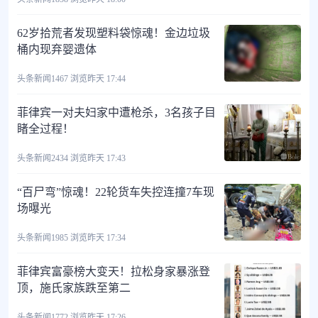
62岁拾荒者发现塑料袋惊魂！金边垃圾
桶内现弃婴遗体
头条新闻
1467 浏览
昨天 17:44
菲律宾一对夫妇家中遭枪杀，3名孩子目
睹全过程！
头条新闻
2434 浏览
昨天 17:43
“百尸弯”惊魂！22轮货车失控连撞7车现
场曝光
头条新闻
1985 浏览
昨天 17:34
菲律宾富豪榜大变天！拉松身家暴涨登
顶，施氏家族跌至第二
头条新闻
1772 浏览
昨天 17:26