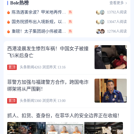
人民币/泰铢 ≈
4.54
Bole热榜
查看更多
USDT/人民币 ≈
7.11
陈浩遇害余波？甲米地再传血案，又是盘总遭遇不测？
13792人阅读
热
国务院颁布出入境新规，以后出国更难了！
13047人阅读
热
重磅！太子集团胡小伟被遣送美国
12796人阅读
热
西港凌晨发生惨烈车祸！中国女子被撞
飞5米后身亡
置顶
头条新闻
4263 浏览
昨天 13:16
菲警方加强与福建警方合作，跨国电诈
绑架将从严围剿！
置顶
头条新闻
5360 浏览
昨天 13:00
抓人、扣货、查身份，在菲华人的安全边界正在收缩！